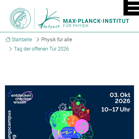
MOBIL
MENÜ
EIN/A
Startseite
Physik für alle
Tag der offenen Tür 2026