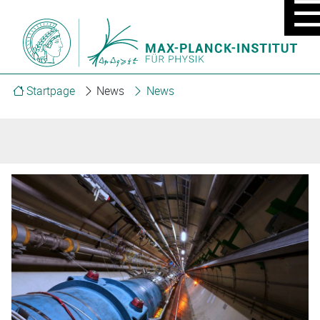
MOBIL
MENU
ON/OF
Startpage
News
News