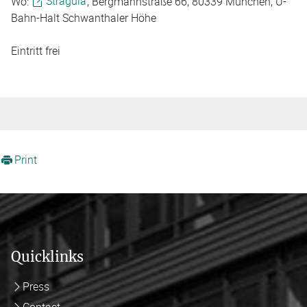
Wo:
Stragula
, Bergmannstraße 66, 80339 München, U-
Bahn-Halt Schwanthaler Höhe
Eintritt frei
Print
Quicklinks
Press
Contact