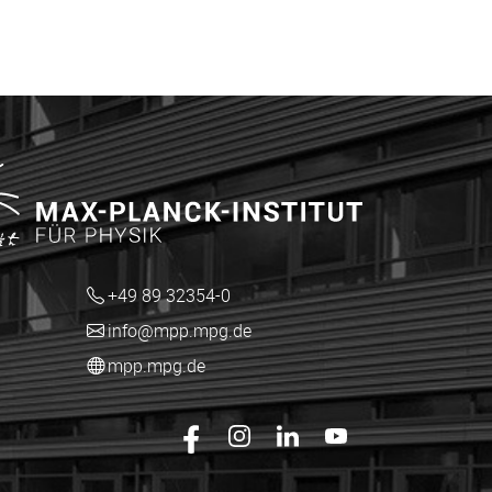
+49 89 32354-0
info@mpp.mpg.de
mpp.mpg.de
Das mpp.mpg.de auf Facebook
Das mpp.mpg.de auf Instagram
Das mpp.mpg.de auf Ling
Das mpp.mpg.de au