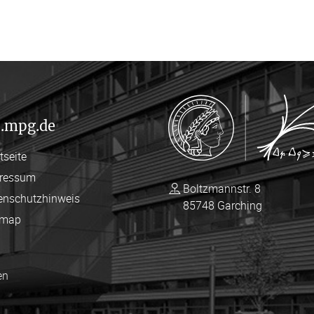
.mpg.de
tseite
ressum
Boltzmannstr. 8
enschutzhinweis
85748 Garching
emap
en