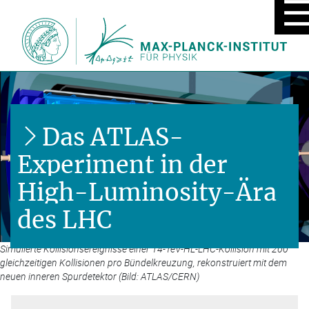
MOBIL
MENÜ
EIN/A
Das ATLAS-
Experiment in der
High-Luminosity-Ära
des LHC
Simulierte Kollisionsereignisse einer 14-TeV-HL-LHC-Kollision mit 200
gleichzeitigen Kollisionen pro Bündelkreuzung, rekonstruiert mit dem
neuen inneren Spurdetektor (Bild: ATLAS/CERN)