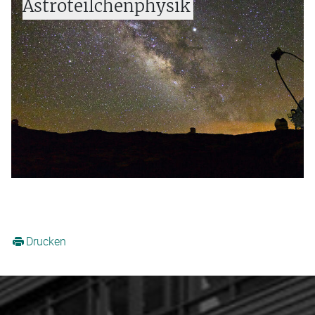
Astroteilchenphysik
Astrophysikalische Boten
Teilchenphysik und Kosmologie
Theoretische Astroteilchenphysik
MAGIC und CTA:
Gammastrahlenteleskope
Drucken