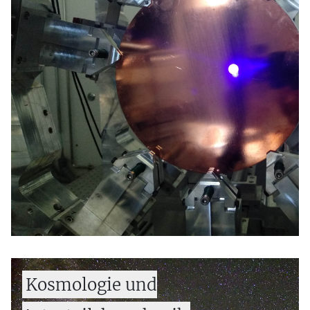
COSINUS: Test des DAMA-Experiments
CRESST: Suche nach Dunkler Materie
LEGEND: Majorana-Eigenschaft des
Neutrinos
MADMAX: Suche nach Axionen als Dunkle
Materie
RADES-Detektor im BabyIAXO-
Experiment: Nachweis von kosmischen
Axionen
Kosmologie und