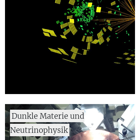
Stringtheorie
ATLAS: Teilchenkollisionen am LHC
AWAKE: Beschleunigung mit
Plasmawellen
Belle II: Dem Antimaterie-Rätsel auf der
Spur
NA62: Suche nach einem seltenen Zerfall
und exotischen Teilchen
Dunkle Materie und
Neutrinophysik