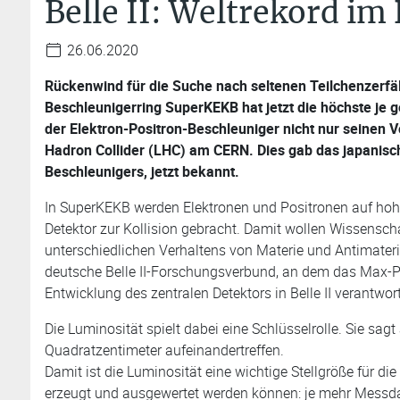
Belle II: Weltrekord im
26.06.2020
Rückenwind für die Suche nach seltenen Teilchenzerfäl
Beschleunigerring SuperKEKB hat jetzt die höchste je 
der Elektron-Positron-Beschleuniger nicht nur seinen
Hadron Collider (LHC) am CERN. Dies gab das japanisc
Beschleunigers, jetzt bekannt.
In SuperKEKB werden Elektronen und Positronen auf hohe
Detektor zur Kollision gebracht. Damit wollen Wissensch
unterschiedlichen Verhaltens von Materie und Antimater
deutsche Belle II-Forschungsverbund, an dem das Max-Planc
Entwicklung des zentralen Detektors in Belle II verantwort
Die Luminosität spielt dabei eine Schlüsselrolle. Sie sag
Quadratzentimeter aufeinandertreffen.
Damit ist die Luminosität eine wichtige Stellgröße für die
erzeugt und ausgewertet werden können: je mehr Messda