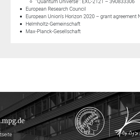
“Quantum Universe”: EXC-2121 – 390833306
European Research Council
European Union’s Horizon 2020 – grant agreement
Helmholtz-Gemeinschaft
Max-Planck-Gesellschaft
.mpg.de
tseite