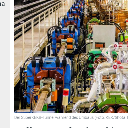
ma
Der SuperKEKB-Tunnel während des Umbaus (Foto: KEK/Shota 