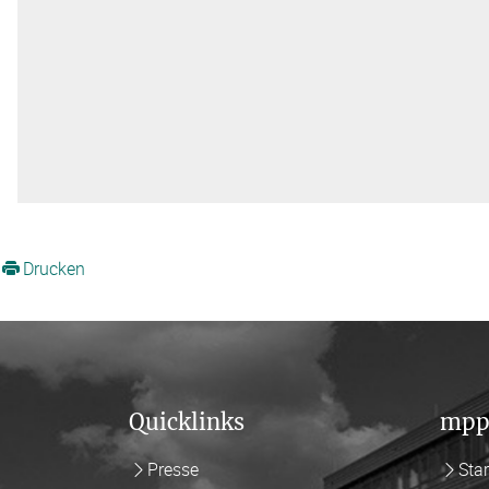
Drucken
Quicklinks
mpp
Presse
Star