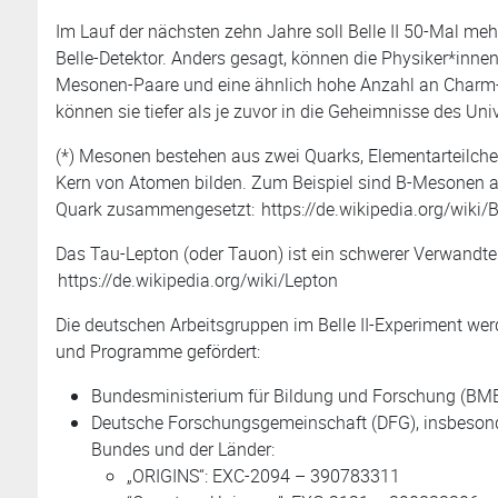
Im Lauf der nächsten zehn Jahre soll Belle II 50-Mal meh
Belle-Detektor. Anders gesagt, können die Physiker*inne
Mesonen-Paare und eine ähnlich hohe Anzahl an Charm
können sie tiefer als je zuvor in die Geheimnisse des U
(*) Mesonen bestehen aus zwei Quarks, Elementarteilche
Kern von Atomen bilden. Zum Beispiel sind B-Mesonen 
Quark zusammengesetzt:
https://de.wikipedia.org/wiki
Das Tau-Lepton (oder Tauon) ist ein schwerer Verwandter
https://de.wikipedia.org/wiki/Lepton
Die deutschen Arbeitsgruppen im Belle II-Experiment wer
und Programme gefördert:
Bundesministerium für Bildung und Forschung (BM
Deutsche Forschungsgemeinschaft (DFG), insbesond
Bundes und der Länder:
„ORIGINS“: EXC-2094 – 390783311