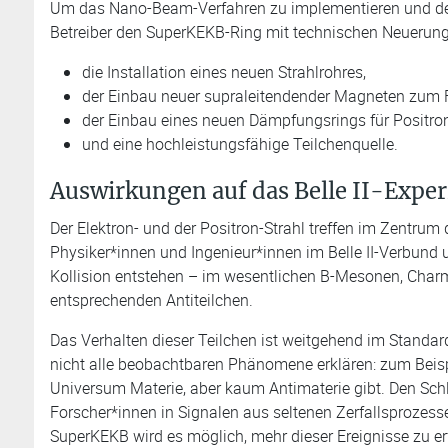
Um das Nano-Beam-Verfahren zu implementieren und den
Betreiber den SuperKEKB-Ring mit technischen Neuerun
die Installation eines neuen Strahlrohres,
der Einbau neuer supraleitendender Magneten zum F
der Einbau eines neuen Dämpfungsrings für Positro
und eine hochleistungsfähige Teilchenquelle.
Auswirkungen auf das Belle II-Expe
Der Elektron- und der Positron-Strahl treffen im Zentrum
Physiker*innen und Ingenieur*innen im Belle II-Verbund u
Kollision entstehen – im wesentlichen B-Mesonen, Char
entsprechenden Antiteilchen.
Das Verhalten dieser Teilchen ist weitgehend im Standar
nicht alle beobachtbaren Phänomene erklären: zum Beisp
Universum Materie, aber kaum Antimaterie gibt. Den Schlü
Forscher*innen in Signalen aus seltenen Zerfallsprozes
SuperKEKB wird es möglich, mehr dieser Ereignisse zu er