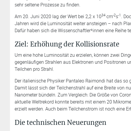
sehr seltene Prozesse zu finden.
34
-2
-1
Am 20. Juni 2020 lag der Wert bei 2,2 x 10
cm
s
. Do
Jahren wird die Luminosität weiter ansteigen – nach Pla
Dafür haben sich die Wissenschaftler*innen eine Reihe te
Ziel: Erhöhung der Kollisionsrate
Um eine hohe Luminosität zu erzielen, können zwei Dinge
gegenläufigen Strahlen aus Elektronen und Positronen un
Teilchen pro Strahl.
Der italienische Physiker Pantaleo Raimondi hat das so
Damit lässt sich der Teilchenstrahl auf eine Breite von 
Nanometer bündeln. Zum Vergleich: Die Größe von Coron
aktuelle Weltrekord konnte bereits mit einem 20 Mikrom
erzielt werden. Auch beim Teilchenstrom ist noch eine E
Die technischen Neuerungen