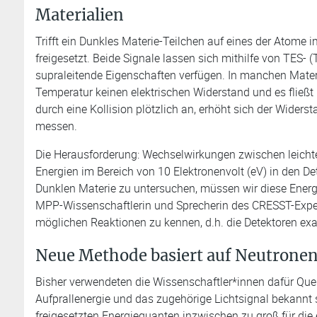
Materialien
Trifft ein Dunkles Materie-Teilchen auf eines der Atome 
freigesetzt. Beide Signale lassen sich mithilfe von TES- 
supraleitende Eigenschaften verfügen. In manchen Mater
Temperatur keinen elektrischen Widerstand und es fließt
durch eine Kollision plötzlich an, erhöht sich der Widers
messen.
Die Herausforderung: Wechselwirkungen zwischen leichte
Energien im Bereich von 10 Elektronenvolt (eV) in den De
Dunklen Materie zu untersuchen, müssen wir diese Energie
MPP-Wissenschaftlerin und Sprecherin des CRESST-Experim
möglichen Reaktionen zu kennen, d.h. die Detektoren exak
Neue Methode basiert auf Neutrone
Bisher verwendeten die Wissenschaftler*innen dafür Qu
Aufprallenergie und das zugehörige Lichtsignal bekannt s
freigesetzten Energiequanten inzwischen zu groß für di