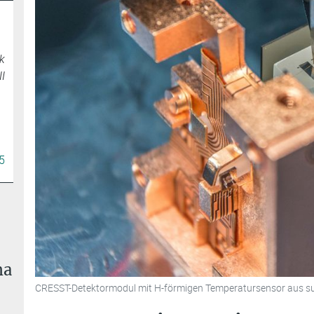
ak
II
5
ma
CRESST-Detektormodul mit H-förmigen Temperatursensor aus sup