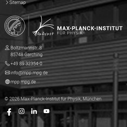
Sitemap
Boltzmannstr. 8
85748 Garching
+49 89 32354-0
info@mpp.mpg.de
mpp.mpg.de
© 2026 Max-Planck-Institut für Physik, München
Das mpp.mpg.de auf Facebook
Das mpp.mpg.de auf Instagram
Das mpp.mpg.de auf LingedIn
Das mpp.mpg.de auf YouTube