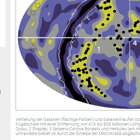
t
Verteilung der Galaxien (flächige Farben) und Galaxienhaufen 
Kugelschale mit einer Entfernung von 416 bis 826 Millionen Lichtj
Quipu, 2 Shapley, 3 Serpens-Corona Borealis und Herkules (am 
umrandete Gebiet ist durch die Scheibe der Milchstraße abgesch