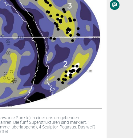
(schwarze Punkte) in einer uns umgebenden
ahren. Die fünf Superstrukturen sind markiert: 1
Himmel überlappend), 4 Sculptor-Pegasus. Das weiß
attet