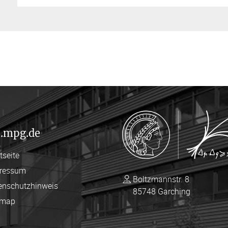
.mpg.de
tseite
ressum
Boltzmannstr. 8
enschutzhinweis
85748 Garching
emap