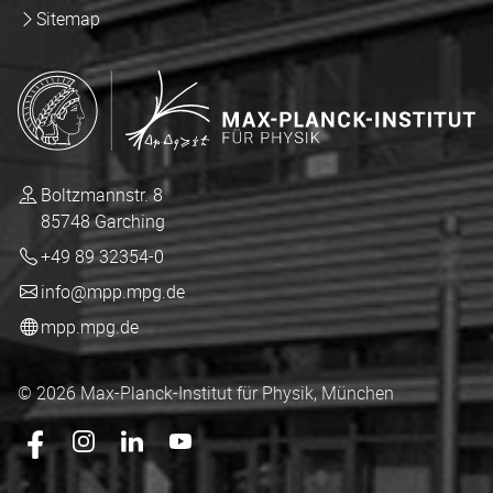
Sitemap
Boltzmannstr. 8
85748 Garching
+49 89 32354-0
info@mpp.mpg.de
mpp.mpg.de
© 2026 Max-Planck-Institut für Physik, München
Das mpp.mpg.de auf Facebook
Das mpp.mpg.de auf Instagram
Das mpp.mpg.de auf LingedIn
Das mpp.mpg.de auf YouTube