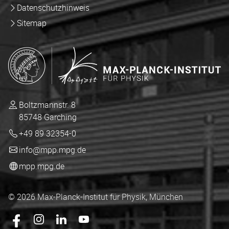
Datenschutzhinweis
Sitemap
Boltzmannstr. 8
85748 Garching
+49 89 32354-0
info@mpp.mpg.de
mpp.mpg.de
© 2026 Max-Planck-Institut für Physik, München
Das mpp.mpg.de auf Facebook
Das mpp.mpg.de auf Instagram
Das mpp.mpg.de auf LingedIn
Das mpp.mpg.de auf YouTube